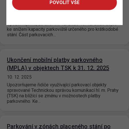
POVOLIT VŠE
parkování v garážích Letná
11. 12. 2025
Upozorňujeme, že dne: 14. 12. 2025 18. 12. 2025 dojde
ke snížení kapacity parkoviště určeného pro krátkodobé
stání. Část parkovacích…
Ukončení mobilní platby parkovného
(MPLA) v objektech TSK k 31. 12. 2025
10. 12. 2025
Upozorňujeme řidiče využívající parkovací objekty
spravované Technickou správou komunikací hl. m. Prahy
(TSK) na blížící se změnu v možnostech platby
parkovného. Ke…
Parkování v zónách placeného stání po