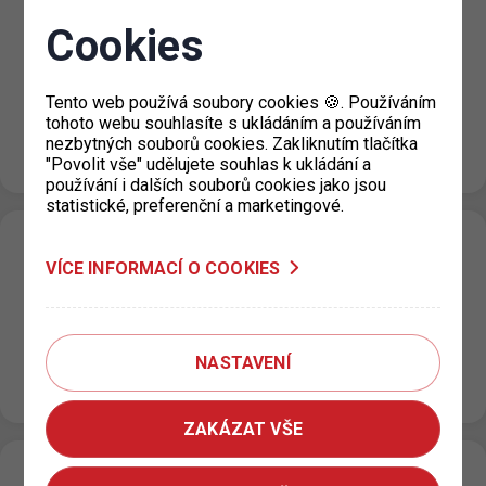
Nové ceny za krátkodobé stání v Městské
Cookies
části Praha 5
15. 12. 2025
Tento web používá soubory cookies 🍪. Používáním
Na základě rozhodnutí Městské části Praha 5 dochází od
tohoto webu souhlasíte s ukládáním a používáním
5. 1. 2026 k navýšení cen za krátkodobé stání u
nezbytných souborů cookies. Zakliknutím tlačítka
některých…
"Povolit vše" udělujete souhlas k ukládání a
používání i dalších souborů cookies jako jsou
statistické, preferenční a marketingové.
Změny provozní doby výdejen v průběhu
VÍCE INFORMACÍ O COOKIES
prosince a během vánočních prázdnin
12. 12. 2025
Upozorňujeme, že v průběhu prosince a během vánočních
NASTAVENÍ
prázdnin bude na některých výdejnách parkovacích
oprávnění upravena provozní doba a možnosti…
ZAKÁZAT VŠE
Dočasné snížení kapacity pro krátkodobé