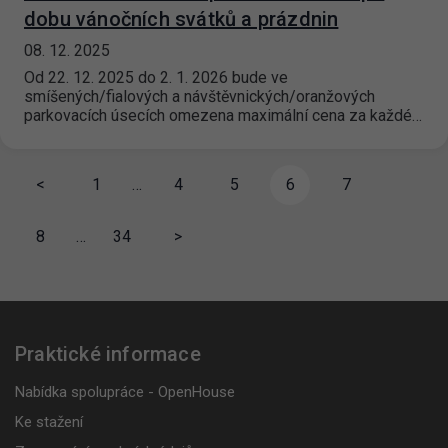
dobu vánočních svátků a prázdnin
08. 12. 2025
Od 22. 12. 2025 do 2. 1. 2026 bude ve
smíšených/fialových a návštěvnických/oranžových
parkovacích úsecích omezena maximální cena za každé…
<
1
…
4
5
6
7
8
…
34
>
Praktické informace
Nabídka spolupráce - OpenHouse
Ke stažení