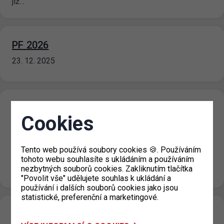
již…
PF 2026
23. 12. 2025
Bezplatné parkování pro elektromobily v
Cookies
zónách skončilo
19. 12. 2025
Tento web používá soubory cookies 🍪. Používáním
Od 1. 1. 2026 již není možné bezplatně parkovat vozidla s
tohoto webu souhlasíte s ukládáním a používáním
registrační značkou ze série EL (nízkoemisní vozidla,
nezbytných souborů cookies. Zakliknutím tlačítka
zejména tzv.…
"Povolit vše" udělujete souhlas k ukládání a
používání i dalších souborů cookies jako jsou
statistické, preferenční a marketingové.
Nové ceny za krátkodobé stání v Městské