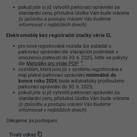
pokud jste si již vytvořili parkovací oprávnění za
standardní cenu, příslušná částka Vám bude vrácena
(o způsobu a postupu vrácení Vás budeme
informovat v nejbližších dnech)
.
Elektromobily bez registrační značky série EL
pro nově registrovaná vozidla lze zažádat o
parkovací oprávnění dle stávajících podmínek s
omezenou platností do 30. 6. 2025, řiďte se pokyny
dle
Metodiky pro výdej POP
;
vozidlům, která jsou již v systému registrována a
mají platné parkovací oprávnění
minimálně do
konce roku 2024
, bude automaticky prodlouženo
parkovací oprávnění do 30. 6. 2025;
pokud jste si již vytvořili parkovací oprávnění za
standardní cenu, příslušná částka Vám bude vrácena
(o způsobu a postupu vrácení Vás budeme
informovat v nejbližších dnech)
.
Děkujeme za pochopení.
Trvalý odkaz