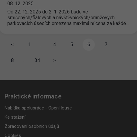
08. 12. 2025
Od 22. 12. 2025 do 2. 1. 2026 bude ve
smíšených/fialových a návštěvnických/oranžových
parkovacích úsecích omezena maximální cena za každé…
<
1
…
4
5
6
7
8
…
34
>
Praktické informace
Nabídka spolupráce - OpenHouse
Ke stažení
Zpracování osobních údajů
Cookies