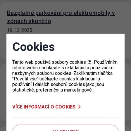
Bezplatné parkování pro elektromobily v
zónách skončilo
19. 12. 2025
Od 1. 1. 2026 již není možné bezplatně parkovat vozidla s
Cookies
registrační značkou ze série EL (nízkoemisní vozidla,
zejména tzv.…
Tento web používá soubory cookies 🍪. Používáním
tohoto webu souhlasíte s ukládáním a používáním
nezbytných souborů cookies. Zakliknutím tlačítka
Nové ceny za krátkodobé stání v Městské
"Povolit vše" udělujete souhlas k ukládání a
části Praha 5
používání i dalších souborů cookies jako jsou
statistické, preferenční a marketingové.
15. 12. 2025
Na základě rozhodnutí Městské části Praha 5 dochází od
5. 1. 2026 k navýšení cen za krátkodobé stání u
VÍCE INFORMACÍ O COOKIES
některých…