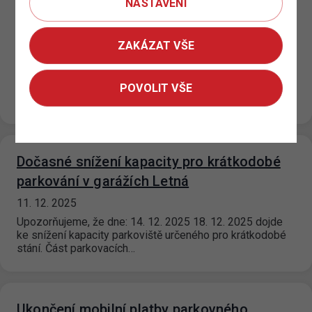
NASTAVENÍ
Změny provozní doby výdejen v průběhu
prosince a během vánočních prázdnin
ZAKÁZAT VŠE
12. 12. 2025
Upozorňujeme, že v průběhu prosince a během vánočních
prázdnin bude na některých výdejnách parkovacích
POVOLIT VŠE
oprávnění upravena provozní doba a možnosti…
Dočasné snížení kapacity pro krátkodobé
parkování v garážích Letná
11. 12. 2025
Upozorňujeme, že dne: 14. 12. 2025 18. 12. 2025 dojde
ke snížení kapacity parkoviště určeného pro krátkodobé
stání. Část parkovacích…
Ukončení mobilní platby parkovného