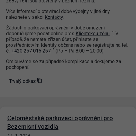
2687/164 jsou otevřeny v běžném režimu.
Více informací o otevírací době výdejny v jiné dny
naleznete v sekci
Kontakty
.
Žádosti o parkovací oprávnění v době omezení
doporučujeme podat online přes
Klientskou zónu
. V
případě, že nemáte zřízen účet, přihlaste se
prostřednictvím Identity občana nebo se registrujte na tel.
č.:
+420 257 015 257
(Po – Pá 8:00 – 20:00).
Omlouváme se za případné komplikace a děkujeme za
pochopení.
Trvalý odkaz
Celoměstské parkovací oprávnění pro
Bezemisní vozidla