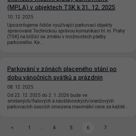
(MPLA) v objektech TSK k 31. 12. 2025
10. 12. 2025
Upozorňujeme řidiče využívající parkovací objekty
spravované Technickou správou komunikací hl. m. Prahy
(TSK) na blížící se změnu v možnostech platby
parkovného. Ke…
Parkování v zónách placeného stání po
dobu vánočních svátků a prázdnin
08. 12. 2025
Od 22. 12. 2025 do 2. 1. 2026 bude ve
smíšených/fialových a návštěvnických/oranžových
parkovacích úsecích omezena maximální cena za každé…
<
1
…
4
5
6
7