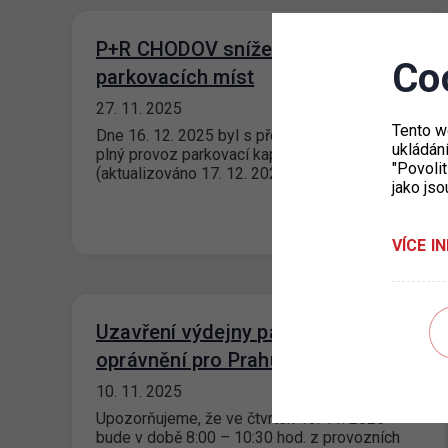
P+R CHODOV snížení počtu
Co
parkovacích míst
27. 11. 2025
Tento w
Dne 16. 12. 2025 byl s předstihem obnoven
ukládán
plný provoz parkovací kapacity P+R Chodov.
"Povolit
(aktualizováno 17. 12. 2025) Z důvodu…
jako jso
VÍCE I
Uzavření výdejny parkovacích
oprávnění pro Prahu 6
10. 11. 2025
Upozorňujeme, že ve čtvrtek 13. 11. 2025
bude v době 8:00 – 10:30 hod. z provozních