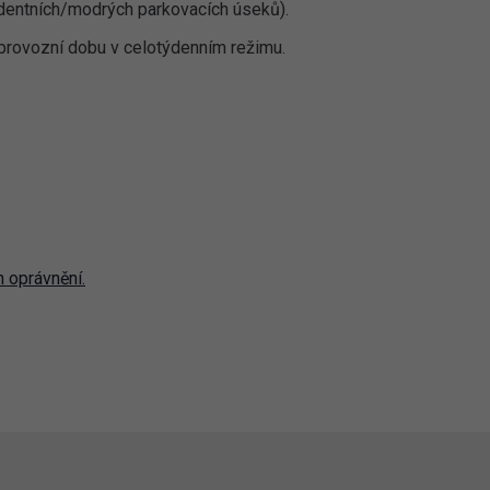
dentních/modrých parkovacích úseků).
 provozní dobu v celotýdenním režimu.
 oprávnění.