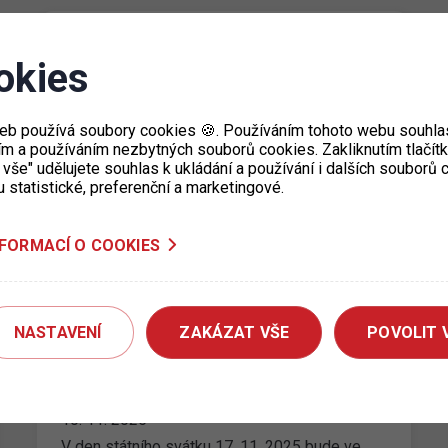
Dočasné snížení kapacity pro
okies
krátkodobé parkování v garážích
Letná
eb používá soubory cookies 🍪. Používáním tohoto webu souhlas
27. 11. 2025
ím a používáním nezbytných souborů cookies. Zakliknutím tlačít
Upozorňujeme, že dne: 30. 11. 2025 dojde ke
 vše" udělujete souhlas k ukládání a používání i dalších souborů
snížení kapacity parkoviště určeného pro
u statistické, preferenční a marketingové.
krátkodobé stání. Část parkovacích míst bude
po celý…
NFORMACÍ O COOKIES
Parkování v zónách placeného
NASTAVENÍ
ZAKÁZAT VŠE
POVOLIT 
stání v den státního svátku 17. 11.
2025
10. 11. 2025
V den státního svátku 17. 11. 2025 bude ve