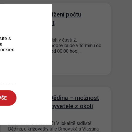
P+R CHODOV snížení počtu
parkovacích míst
10. 11. 2025
íte s
Z důvodu opravy podlah v části 2.
ka
podlaží garáží P+R Chodov bude v termínu od
 cookies
pondělí 17. 11. 2025 od 00:00 hod.…
Parkovací dům Dědina – možnost
VŠE
rezervace pro obyvatele z okolí
05. 11. 2025
(editováno 11. 5. 2026) V lokalitě sídliště
Dědina, u křižovatky ulic Drnovská a Vlastina,