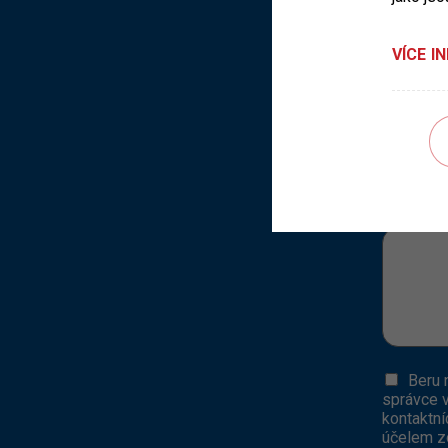
VÍCE I
Kontaktní
Zpráva p
Beru 
správce 
kontaktní
účelem zo