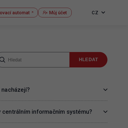
kovací automat
Můj účet
CZ
HLEDAT
e nacházejí?
 v centrálním informačním systému?