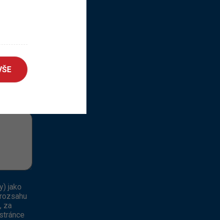
VŠE
y) jako
 rozsahu
, za
stránce