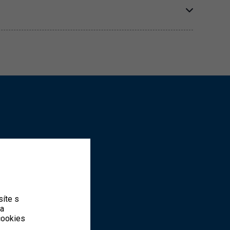
íte s
ka
 cookies