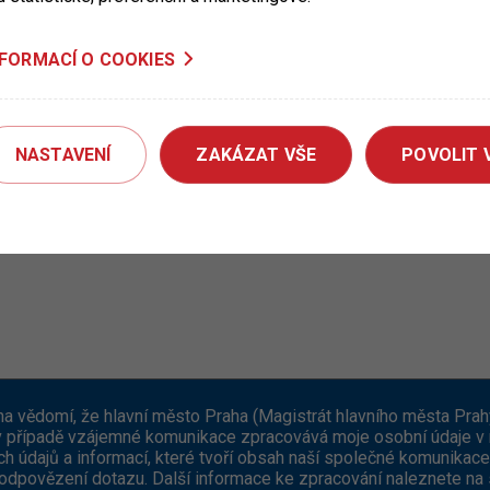
NFORMACÍ O COOKIES
 E-mail
*
NASTAVENÍ
ZAKÁZAT VŠE
POVOLIT 
ro nás
*
na vědomí, že hlavní město Praha (Magistrát hlavního města Prah
v případě vzájemné komunikace zpracovává moje osobní údaje v
ch údajů a informací, které tvoří obsah naší společné komunikace
dpovězení dotazu. Další informace ke zpracování naleznete na 