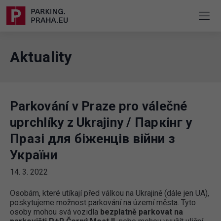
Aktuality
Parkování v Praze pro válečné
uprchlíky z Ukrajiny / Паркінг у
Празі для біженців війни з
України
14. 3. 2022
Osobám, které utíkají před válkou na Ukrajině (dále jen UA),
poskytujeme možnost parkování na území města. Tyto
osoby mohou svá vozidla
bezplatně parkovat na