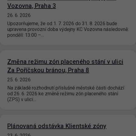
Vozovna, Praha 3
26. 6. 2026
Upozorňujeme, že od 1. 7. 2026 do 31. 8. 2026 bude
upravena provozní doba výdejny KC Vozovna následovně:
pondělí: 13:00 –…
Změna režimu zón placeného stání v ulici
Za Poříčskou bránou, Praha 8
25. 6. 2026
Na základě rozhodnutí příslušné městské části dochází
od 26. 6. 2026 ke změně režimu zón placeného stání
(ZPS) v ulici…
Plánovaná odstávka Klientské zóny
23. 6. 2026