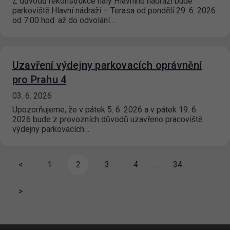
Z důvodů rekonstrukce haly Hlavního nádraží bude
parkoviště Hlavní nádraží – Terasa od pondělí 29. 6. 2026
od 7:00 hod. až do odvolání…
Uzavření výdejny parkovacích oprávnění
pro Prahu 4
03. 6. 2026
Upozorňujeme, že v pátek 5. 6. 2026 a v pátek 19. 6.
2026 bude z provozních důvodů uzavřeno pracoviště
výdejny parkovacích…
<
1
2
3
4
…
34
>