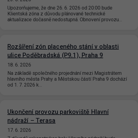
Upozorňujeme, že dne 26. 6. 2026 od 20:00 bude
Klientská zóna z důvodu plánované technické
aktualizace dočasně nedostupná. Obnovení provozu…
Rozšíření zón placeného stání v oblasti
ulice Poděbradská (P9.1), Praha 9
18. 6. 2026
Na základě společného projednání mezi Magistrátem
hlavního města Prahy a Městskou částí Praha 9 dochází
od 1. 7. 2026 k…
Ukončení provozu parkoviště Hlavní
nádraží – Terasa
17. 6. 2026