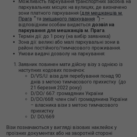
Можливість паркування транспортних засобів на
паркувальних місцях на вулицях, де визначено
зони платного паркування (
для мешканців м.
Прага
та
змішаного паркування
) –
відповідним особам видається
дозвіл на
паркування для мешканців м. Прага
.
Термін дії: до 1 року (на вибір заявника)
Зона дії: великі або малі паркувальні зони в
районі постійного/тимчасового проживання.
Умови видачі дозволу на паркування:
Заявник повинен мати дійсну візу з однією із
наступних кодових позначок:
D/VS/U: віза для перебування понад 90
днів з метою тимчасового прихистку (до
21 березня 2022 року)
D/DО/ 667: громадянин України
D/DО/668: член сім’ї громадянина України
– власника візи з метою тимчасового
прихистку
D/ DO/669
Візи позначаються у вигляді візових наклейок у
проїзних документах або на зворотній стороні