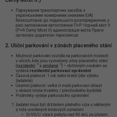
Černý Most II.)
Паркування транспортних засобів з
українськими номерними знаками (UA)
безкоштовне до подальшого розпорядження, у
разі заповнення автостоянки П+Р Чорний міст ІІ
(P+R Černý Most II) адміністрація міста Праги
організує додаткові паркомісця.
2. Uliční parkování v zónách placeného stání
Možnost parkování vozidla na parkovacích místech
v ulicích, kde jsou vyznačeny zóny placeného stání
(
rezidentní
a
smíšené
) – dotčeným osobám se
vydává
rezidentní parkovací oprávnění
Časová platnost: 1 rok nebo kratší (dle výběru
žadatele)
Územní platnost: velká či malá parkovací oblast
v oblasti místa trvalého / přechodného bydliště
Podmínky výdeje parkovacího oprávnění:
žadatel musí být držitelem platného víza s některým
z níže uvedených kódových označení:
D/VS/U: víza k pobytu nad 90 dnů za účelem