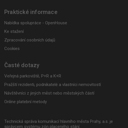
Praktické informace
Nabídka spolupráce - OpenHouse
Ke stažení
Zpracování osobních údajů
Cookies
Časté dotazy
Veřejná parkoviště, P+R a K+R
Pražští rezidenti, podnikatelé a vlastníci nemovitostí
Návštěvníci z jiných měst nebo městských částí
Online platební metody
Technická správa komunikací hlavního města Prahy, a.s. je
správcem systému zón placeného stání.