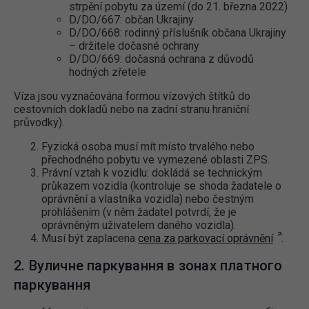
strpění pobytu za území (do 21. března 2022)
D/DO/667: občan Ukrajiny
D/DO/668: rodinný příslušník občana Ukrajiny
– držitele dočasné ochrany
D/DO/669: dočasná ochrana z důvodů
hodných zřetele
Víza jsou vyznačována formou vízových štítků do
cestovních dokladů nebo na zadní stranu hraniční
průvodky).
Fyzická osoba musí mít místo trvalého nebo
přechodného pobytu ve vymezené oblasti ZPS.
Právní vztah k vozidlu: dokládá se technickým
průkazem vozidla (kontroluje se shoda žadatele o
oprávnění a vlastníka vozidla) nebo čestným
prohlášením (v něm žadatel potvrdí, že je
oprávněným uživatelem daného vozidla).
Musí být zaplacena
cena za parkovací oprávnění
.
2. Вуличне паркування в зонах платного
паркування