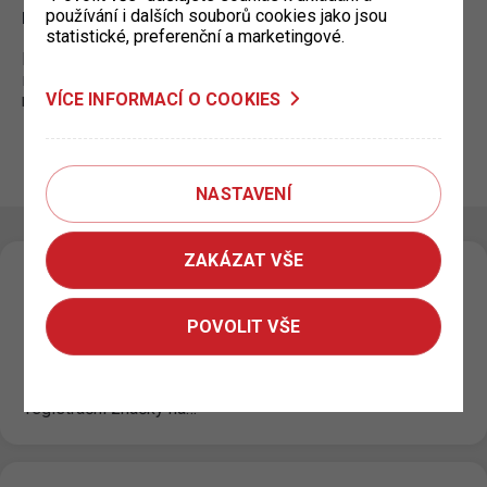
паркування
používání i dalších souborů cookies jako jsou
statistické, preferenční a marketingové.
Плата за вуличне паркування поза зон платного
паркування не стягується. Однак, діють обмеження,
VÍCE INFORMACÍ O COOKIES
що позначені відповідними дорожніми знаками.
Trvalý odkaz
NASTAVENÍ
ZAKÁZAT VŠE
Nedostupnost Klientské zóny
29. 6. 2026
POVOLIT VŠE
Klientská zóna je z technických důvodů dočasně
nedostupná. Na obnovení dostupnosti intenzivně
pracujeme. Pro vyřízení: Dočasné nebo trvalé změny
registrační značky na…