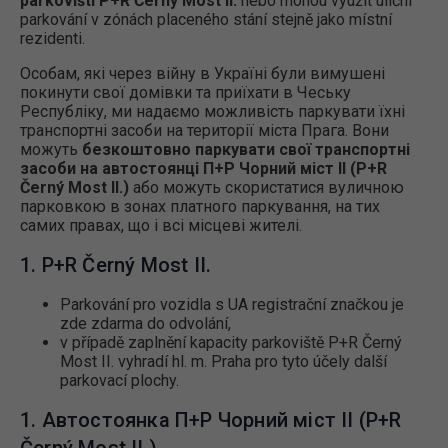
parkovišti P+R Černý Most II.
nebo mohou využít uliční
parkování v zónách placeného stání stejně jako místní
rezidenti.
Особам, які через війну в Україні були вимушені
покинути свої домівки та приїхати в Чеську
Республіку, ми надаємо можливість паркувати їхні
транспортні засоби на території міста Прага. Вони
можуть
безкоштовно паркувати свої транспортні
засоби на автостоянці П+Р Чорний міст ІІ (P+R
Černý Most II.)
або можуть скористатися вуличною
парковкою в зонах платного паркування, на тих
самих правах, що і всі місцеві жителі.
1. P+R Černý Most II.
Parkování pro vozidla s UA registrační značkou je
zde zdarma do odvolání,
v případě zaplnění kapacity parkoviště P+R Černý
Most II. vyhradí hl. m. Praha pro tyto účely další
parkovací plochy.
1. Автостоянка П+Р Чорний міст ІІ (P+R