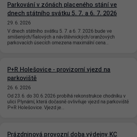
Parkování v zónách placeného stání ve
dnech státního svátku 5. 7. a 6. 7. 2026
29. 6. 2026
V dnech státního svátku 5. 7. a 6. 7. 2026 bude ve
smíšených/fialových a návštěvnických/oranžových
parkovacích úsecích omezena maximální cena…
P+R Holešovice - provizorní vjezd na
parkoviště
26. 6. 2026
Od 23. 6. do 30. 6. 2026 probíhá rekonstrukce chodníku v
ulici Plynární, která dočasně ovlivňuje vjezd na parkoviště
P+R Holešovice. Vjezd je…
Prázdninová provozní doba výdejny KC