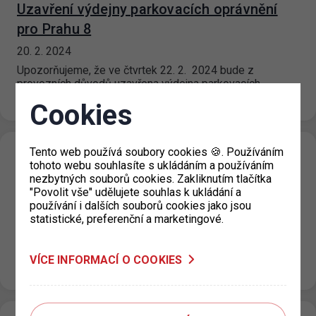
Uzavření výdejny parkovacích oprávnění
pro Prahu 8
20. 2. 2024
Upozorňujeme, že ve čtvrtek 22. 2. 2024 bude z
provozních důvodů uzavřena výdejna parkovacích
oprávnění pro Prahu 8. Více informací…
Cookies
Tento web používá soubory cookies 🍪. Používáním
Informace pro stávající klienty parkovišť
tohoto webu souhlasíte s ukládáním a používáním
Drahoňovského, Galandova, Na Chobotě,
nezbytných souborů cookies. Zakliknutím tlačítka
"Povolit vše" udělujete souhlas k ukládání a
Na Moklině a Cíglerova
používání i dalších souborů cookies jako jsou
statistické, preferenční a marketingové.
02. 2. 2024
Stávající klienti, kteří již podali žádost o uzavření nájemní
smlouvy na parkovací stání s TSK, obdrží v nejbližší době
VÍCE INFORMACÍ O COOKIES
e-mail,…