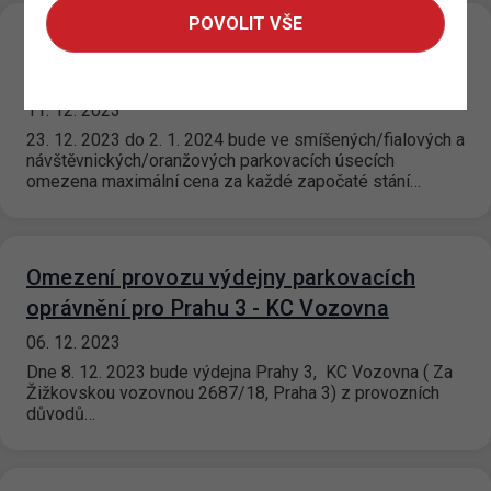
POVOLIT VŠE
Parkování v ZPS po dobu vánočních svátků
a prázdnin
11. 12. 2023
23. 12. 2023 do 2. 1. 2024 bude ve smíšených/fialových a
návštěvnických/oranžových parkovacích úsecích
omezena maximální cena za každé započaté stání…
Omezení provozu výdejny parkovacích
oprávnění pro Prahu 3 - KC Vozovna
06. 12. 2023
Dne 8. 12. 2023 bude výdejna Prahy 3, KC Vozovna ( Za
Žižkovskou vozovnou 2687/18, Praha 3) z provozních
důvodů…