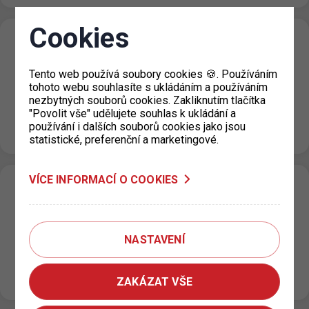
Cookies
Změny ve výdeji parkovacích oprávní pro
vozidla registrovaná na Ukrajině
Tento web používá soubory cookies 🍪. Používáním
19. 12. 2023
tohoto webu souhlasíte s ukládáním a používáním
nezbytných souborů cookies. Zakliknutím tlačítka
Občané Ukrajiny, kterým byla udělena dočasná ochrana
"Povolit vše" udělujete souhlas k ukládání a
nebo jsou držiteli víza za účelem strpění, mají od 1. 1.
používání i dalších souborů cookies jako jsou
2024 nově povinnost…
statistické, preferenční a marketingové.
VÍCE INFORMACÍ O COOKIES
Změna provozní doby výdejen v průběhu
prosince a během vánočních prázdnin
14. 12. 2023
NASTAVENÍ
V průběhu prosince 2023 budou mít některé výdejny
omezenou provozní dobu. Omezení jsou uvedena v
tabulce: Výdejna Datum Provozní doba…
ZAKÁZAT VŠE