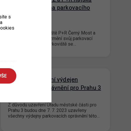
zahrada – Změna parkovacího
režimu
íte s
ka
27. 6. 2023
 cookies
Od 1. 7. 2023 parkoviště P+R Černý Most a
P+R Rajská zahrada změní svůj parkovací
režim na „Placené parkoviště se…
VŠE
Dočasné uzavření výdejen
parkovacích oprávnění pro Prahu 3
21. 6. 2023
Z důvodu uzavření Úřadu městské části pro
Prahu 3 budou dne 7. 7. 2023 uzavřeny
všechny výdejny parkovacích oprávnění této…