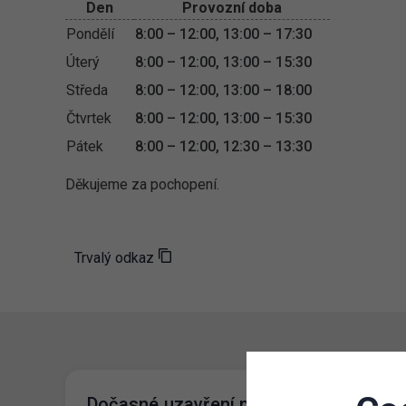
Den
Provozní doba
Pondělí
8:00 – 12:00, 13:00 – 17:30
Úterý
8:00 – 12:00, 13:00 – 15:30
Středa
8:00 – 12:00, 13:00 – 18:00
Čtvrtek
8:00 – 12:00, 13:00 – 15:30
Pátek
8:00 – 12:00, 12:30 – 13:30
Děkujeme za pochopení.
Trvalý odkaz
Dočasné uzavření parkoviště P+R