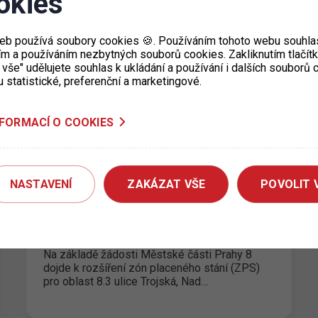
okies
svátku 5. 7. a 6. 7. 2023
eb používá soubory cookies 🍪. Používáním tohoto webu souhlas
28. 6. 2023
ím a používáním nezbytných souborů cookies. Zakliknutím tlačít
Dne 5. 7. a 6. 7. 2023 bude ve
 vše" udělujete souhlas k ukládání a používání i dalších souborů
smíšených/fialových a
u statistické, preferenční a marketingové.
návštěvnických/oranžových parkovacích
úsecích omezena maximální cena za každé
započaté stání…
NFORMACÍ O COOKIES
NASTAVENÍ
ZAKÁZAT VŠE
POVOLIT 
Rozšíření zón placeného stání
Praha 8
26. 6. 2023
Na základě žádosti Městské části Prahy 8
dojde k rozšíření zón placeného stání (ZPS)
pro oblast 8.3 ulice Trojská, Nad…