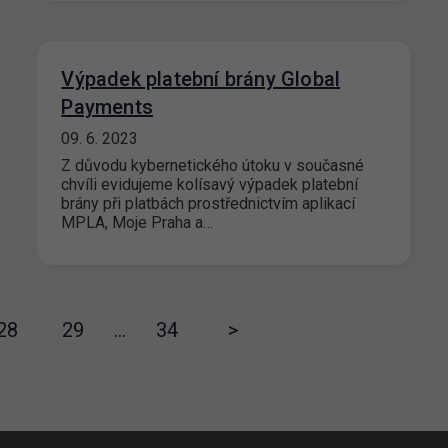
Výpadek platební brány Global
Payments
09. 6. 2023
Z důvodu kybernetického útoku v současné
chvíli evidujeme kolísavý výpadek platební
brány při platbách prostřednictvím aplikací
MPLA, Moje Praha a…
28
29
…
34
>