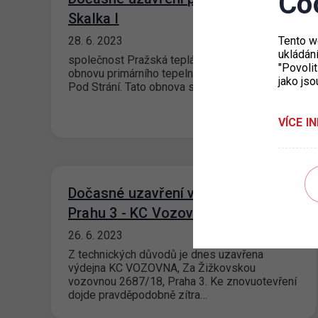
Co
Skalka I
28. 6. 2023
Tento w
ukládán
společnost Pražská teplárenská a.s. připravuje
"Povolit
obnovu primárního tepelného vedení v ulici
jako jso
Pod Strání. Tato obnova se bude týkat i námi…
VÍCE I
Dočasné uzavření výdejny pro
Prahu 3 - KC Vozovna
26. 6. 2023
Z technických důvodů je dnes uzavřena
výdejna KC VOZOVNA, Za Žižkovskou
vozovnou 2687/18, Praha 3. Ke znovuotevření
dojde pravděpodobně zítra…