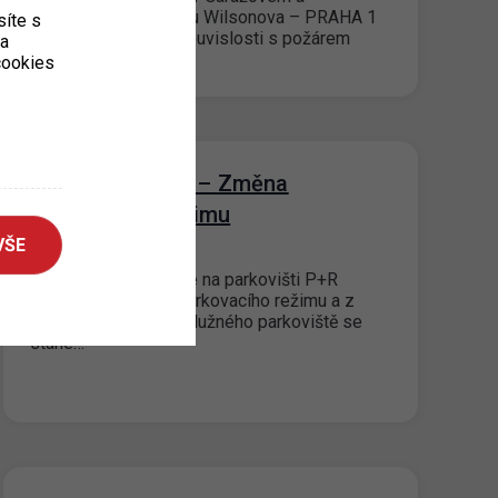
parkovacím komplexu Wilsonova – PRAHA 1
íte s
– Hlavní Nádraží V souvislosti s požárem
ka
je objekt…
 cookies
P+R KOTLÁŘKA – Změna
parkovacího režimu
VŠE
14. 9. 2022
od 19. 09. 2022 dojde na parkovišti P+R
Kotlářka ke změně parkovacího režimu a z
neplaceného bezobslužného parkoviště se
stane…