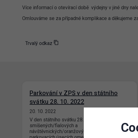
Více informací o otevírací době výdejny v jiné dny na
Omlouváme se za případné komplikace a děkujeme za
Trvalý odkaz
Parkování v ZPS v den státního
svátku 28. 10. 2022
20. 10. 2022
V den státního svátku 28. října 2022 bude ve
Co
smíšených/fialových a
návštěvnických/oranžových
parkovacích úsecích omezena maximální cena