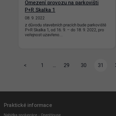
Omezení provozu na parkovišti
P+R Skalka 1
08. 9. 2022
z důvodu stavebních pracích bude parkoviště
P+R Skalka 1, od 16. 9. – do 18. 9. 2022, pro
veřejnost uzavřeno.…
<
1
…
29
30
31
Praktické informace
Nabídka spolupráce - OpenHouse