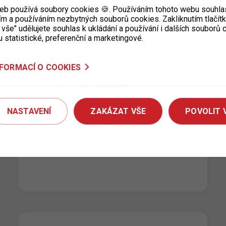
současné…
eb používá soubory cookies 🍪. Používáním tohoto webu souhlas
ím a používáním nezbytných souborů cookies. Zakliknutím tlačít
 vše" udělujete souhlas k ukládání a používání i dalších souborů
u statistické, preferenční a marketingové.
NFORMACÍ O COOKIES
Dočasné uzavření výdejny
parkovacích oprávnění Prahy 4
NASTAVENÍ
ZAKÁZAT VŠE
POVOLIT 
19. 9. 2022
Dne 26.09.2022 v době od 8:00 do 12:00 bude
z provozních důvodů uzavřena výdejna
parkovacích oprávnění Prahy 4. Děkujeme za…