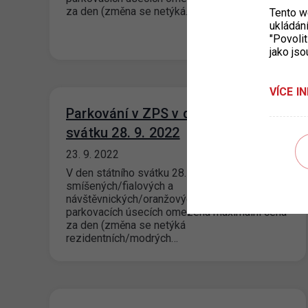
za den (změna se netýká…
Tento w
ukládán
"Povolit
jako jso
VÍCE I
Parkování v ZPS v den státního
svátku 28. 9. 2022
23. 9. 2022
V den státního svátku 28. září 2022 bude ve
smíšených/fialových a
návštěvnických/oranžových
parkovacích úsecích omezena maximální cena
za den (změna se netýká
rezidentních/modrých…