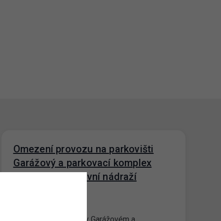
Omezení provozu na parkovišti
Garážový a parkovací komplex
Wilsonova – Hlavní nádraží
(GPKW)
10. 10. 2022
dnes došlo k požáru v Garážovém a