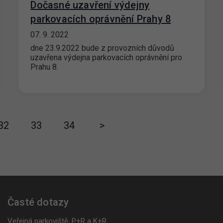
Dočasné uzavření výdejny
parkovacích oprávnění Prahy 8
07. 9. 2022
dne 23.9.2022 bude z provozních důvodů
uzavřena výdejna parkovacích oprávnění pro
Prahu 8.
32
33
34
>
Časté dotazy
Veřejná parkoviště, P+R a K+R