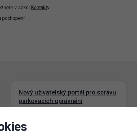
leznete v sekci
Kontakty
.
 pochopení.
Nový uživatelský portál pro správu
parkovacích oprávnění
11. 10. 2022
V rámci modernizace našich webových
okies
rozhraní přicházíme s novým webovým
portálem Klientské zóny pro správu
parkovacích oprávnění, který nahradí