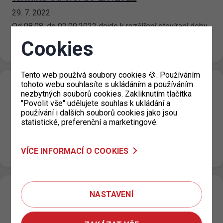
29. 7. 2022
Od 08.08. do 02.09.2022 dojde k rozšíření otevírací doby
výdejny parkovacích oprávnění Prahy 4 na pracovišti
Cookies
historické Nuselské radnice, Táborská…
Tento web používá soubory cookies 🍪. Používáním
tohoto webu souhlasíte s ukládáním a používáním
Dočasné uzavření výdejny KC Vozovna pro
nezbytných souborů cookies. Zakliknutím tlačítka
Prahu 3
"Povolit vše" udělujete souhlas k ukládání a
používání i dalších souborů cookies jako jsou
19. 7. 2022
statistické, preferenční a marketingové.
Upozorňujeme, že KC Vozovna, Za Žižkovskou vozovnou
2687/18 je pro žadatele o parkovací oprávnění v termínu
od 18.7. do 5.8.2022 dočasně uzavřeno. Pro…
VÍCE INFORMACÍ O COOKIES
P+R postupná modernizace a úprava
NASTAVENÍ
parkovacího režimu II.