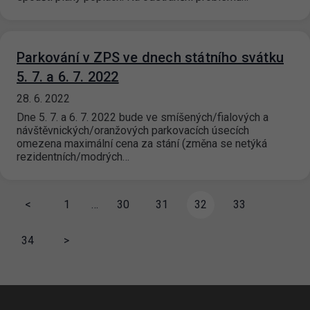
Parkování v ZPS ve dnech státního svátku
5. 7. a 6. 7. 2022
28. 6. 2022
Dne 5. 7. a 6. 7. 2022 bude ve smíšených/fialových a
návštěvnických/oranžových parkovacích úsecích
omezena maximální cena za stání (změna se netýká
rezidentních/modrých…
<
1
…
30
31
32
33
34
>