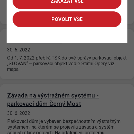
14. 7. 2022
ZAKÁZAT VŠE
Od 12. 07. 2022 je na P+R parkovištích Zličín 1; Zličín 2;
Černý Most 2 a Rajská Zahrada zaveden nový…
POVOLIT VŠE
„GARÁŽE MUZEUM“
30. 6. 2022
Od 1. 7. 2022 přebírá TSK do své správy parkovací objekt
„SLOVAN“ – parkovací objekt vedle Státní Opery viz
mapa.…
Závada na výstražném systému -
parkovací dům Černý Most
30. 6. 2022
Parkovací dům je vybaven bezpečnostním výstražným
systémem, na kterém se projevila závada a systém
spouští planý poplach. Na odstranění problému…