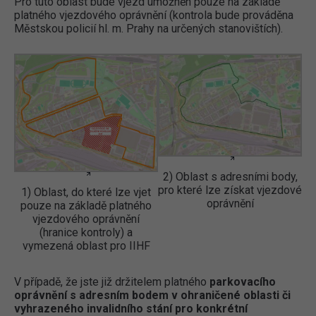
Pro tuto oblast bude vjezd umožněn pouze na základě
platného vjezdového oprávnění (kontrola bude prováděna
Městskou policií hl. m. Prahy na určených stanovištích).
2) Oblast s adresními body,
pro které lze získat vjezdové
1) Oblast, do které lze vjet
oprávnění
pouze na základě platného
vjezdového oprávnění
(hranice kontroly) a
vymezená oblast pro IIHF
V případě, že jste již držitelem platného
parkovacího
oprávnění s adresním bodem v ohraničené oblasti či
vyhrazeného invalidního stání pro konkrétní