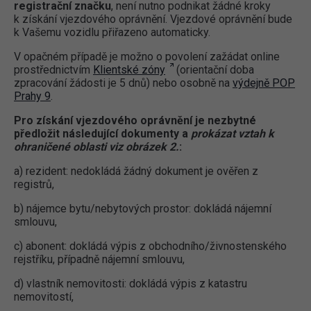
registrační značku
, není nutno podnikat žádné kroky
k získání vjezdového oprávnění. Vjezdové oprávnění bude
k Vašemu vozidlu přiřazeno automaticky.
V opačném případě je možno o povolení zažádat online
prostřednictvím
Klientské zóny
(orientační doba
zpracování žádosti je 5 dnů) nebo osobně na
výdejně POP
Prahy 9
.
Pro získání vjezdového oprávnění je nezbytné
předložit následující dokumenty a
prokázat vztah k
ohraničené oblasti viz obrázek 2.
:
a) rezident: nedokládá žádný dokument je ověřen z
registrů,
b) nájemce bytu/nebytových prostor: dokládá nájemní
smlouvu,
c) abonent: dokládá výpis z obchodního/živnostenského
rejstříku, případně nájemní smlouvu,
d) vlastník nemovitosti: dokládá výpis z katastru
nemovitostí,