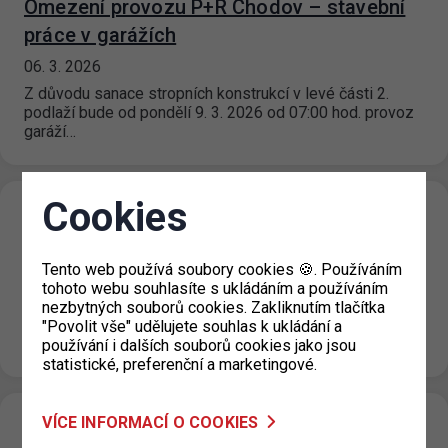
Omezení provozu P+R Chodov – stavební
práce v garážích
06. 3. 2026
Z důvodu sanace stropních konstrukcí v levé části 2.
podlaží bude od pondělí 9. 3. 2026 od 07:00 hod. provoz
garáží…
Cookies
P+R HOLEŠOVICE snížení počtu
parkovacích míst
Tento web používá soubory cookies 🍪. Používáním
03. 3. 2026
tohoto webu souhlasíte s ukládáním a používáním
Upozorňujeme, že v pátek 6. 3. 2026 v době od 8:00 do
nezbytných souborů cookies. Zakliknutím tlačítka
11:00 hod. proběhne na parkovišti P+R Holešovice
"Povolit vše" udělujete souhlas k ukládání a
kácení…
používání i dalších souborů cookies jako jsou
statistické, preferenční a marketingové.
VÍCE INFORMACÍ O COOKIES
Klientská zóna je již v provozu