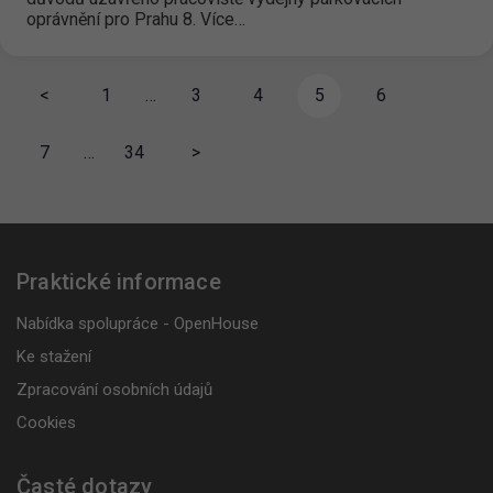
oprávnění pro Prahu 8. Více…
<
1
…
3
4
5
6
7
…
34
>
Praktické informace
Nabídka spolupráce - OpenHouse
Ke stažení
Zpracování osobních údajů
Cookies
Časté dotazy