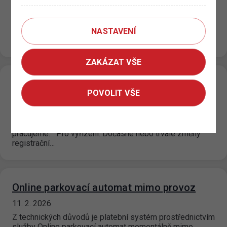
18. 2. 2026
Rádi bychom vás informovali, že Klientská zóna je již plně
v provozu. Z bezpečnostních důvodů budou uživatelé,
NASTAVENÍ
kteří se přihlašují…
ZAKÁZAT VŠE
Nedostupnost Klientské zóny
POVOLIT VŠE
13. 2. 2026
Klientská zóna je z technických důvodů dočasně
nedostupná. Na obnovení dostupnosti intenzivně
pracujeme. Pro vyřízení: Dočasné nebo trvalé změny
registrační…
Online parkovací automat mimo provoz
11. 2. 2026
Z technických důvodů je platební systém prostřednictvím
služby Online parkovací automat momentálně mimo