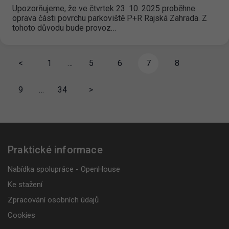
Upozorňujeme, že ve čtvrtek 23. 10. 2025 proběhne
oprava části povrchu parkoviště P+R Rajská Zahrada. Z
tohoto důvodu bude provoz…
<
1
…
5
6
7
8
9
…
34
>
Praktické informace
Nabídka spolupráce - OpenHouse
Ke stažení
Zpracování osobních údajů
Cookies