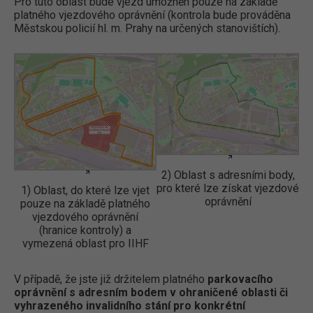
Pro tuto oblast bude vjezd umožněn pouze na základě
platného vjezdového oprávnění (kontrola bude prováděna
Městskou policií hl. m. Prahy na určených stanovištích).
2) Oblast s adresními body,
pro které lze získat vjezdové
1) Oblast, do které lze vjet
oprávnění
pouze na základě platného
vjezdového oprávnění
(hranice kontroly) a
vymezená oblast pro IIHF
V případě, že jste již držitelem platného
parkovacího
oprávnění s adresním bodem v ohraničené oblasti či
vyhrazeného invalidního stání pro konkrétní