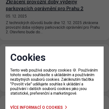
Zkrácení provozní doby výdejny
parkovacích oprávnění pro Prahu 2
05. 12. 2025
Z technických důvodů bude dne 12. 12. 2025 zkrácena
provozní doba výdejny parkovacích oprávnění pro Prahu
2. Otevřeno bude do…
Ukončení bezplatného parkování pro
Cookies
elektromobily v zónách
01. 12. 2025
Tento web používá soubory cookies 🍪. Používáním
Od 1. 1. 2026 končí bezplatné parkování vozidel s
tohoto webu souhlasíte s ukládáním a používáním
registrační značkou ze série EL (nízkoemisních vozidel,
nezbytných souborů cookies. Zakliknutím tlačítka
zejména tzv. hybridů), parkování…
"Povolit vše" udělujete souhlas k ukládání a
používání i dalších souborů cookies jako jsou
statistické, preferenční a marketingové.
P+R CHODOV snížení počtu parkovacích
VÍCE INFORMACÍ O COOKIES