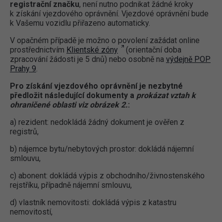
registrační značku
, není nutno podnikat žádné kroky
k získání vjezdového oprávnění. Vjezdové oprávnění bude
k Vašemu vozidlu přiřazeno automaticky.
V opačném případě je možno o povolení zažádat online
prostřednictvím
Klientské zóny
(orientační doba
zpracování žádosti je 5 dnů) nebo osobně na
výdejně POP
Prahy 9
.
Pro získání vjezdového oprávnění je nezbytné
předložit následující dokumenty a
prokázat vztah k
ohraničené oblasti viz obrázek 2.
:
a) rezident: nedokládá žádný dokument je ověřen z
registrů,
b) nájemce bytu/nebytových prostor: dokládá nájemní
smlouvu,
c) abonent: dokládá výpis z obchodního/živnostenského
rejstříku, případně nájemní smlouvu,
d) vlastník nemovitosti: dokládá výpis z katastru
nemovitostí,