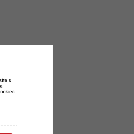
íte s
ka
 cookies