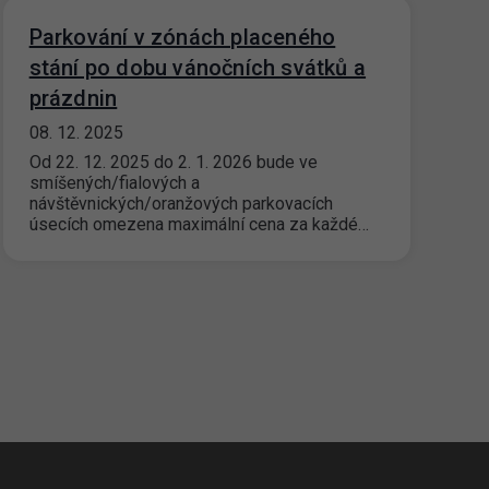
Parkování v zónách placeného
stání po dobu vánočních svátků a
prázdnin
08. 12. 2025
Od 22. 12. 2025 do 2. 1. 2026 bude ve
smíšených/fialových a
návštěvnických/oranžových parkovacích
úsecích omezena maximální cena za každé…