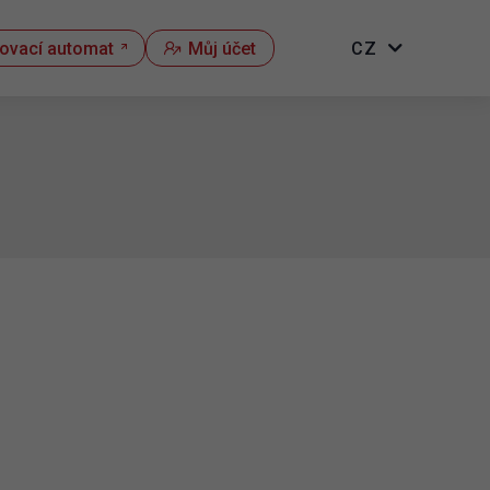
kovací automat
Můj účet
CZ