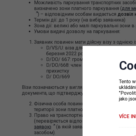
Можливість паркування транспортних засобі
визначено зони платного паркування (
для м
) – відповідним особам видається
дозвіл 
Термін дії: до 1 року (на вибір заявника)
Зона дії: великі або малі паркувальні зони 
Умови видачі дозволу на паркування:
Заявник повинен мати дійсну візу з однією 
D/VS/U: віза для перебування понад 9
березня 2022 року)
D/DО/ 667: громадянин України
Co
D/DО/668: член сім’ї громадянина Укра
прихистку
D/ DO/669
Tento w
Візи позначаються у вигляді візових наклейок у 
ukládán
документа, що підтверджує перетин кордону.
"Povolit
jako jso
Фізична особа повинна мати місце постійно
території зони платного паркування (ЗПП).
Право на транспортний засіб: підтверджуєть
VÍCE I
(перевіряється відповідність заявника та в
заявою
(в якій заявник підтверджує, що в
засобом).