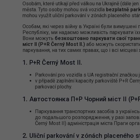
Osobám, které utíkají před válkou na Ukrajině (dále j
města. Tyto osoby mohou svá vozidla
bezplatně park
mohou využít uliční parkování v zónách placeného stání
Особам, які через війну в Україні були вимушені 
Республіку, ми надаємо можливість паркувати їхні
Вони можуть
безкоштовно паркувати свої тран
міст ІІ (P+R Černý Most II.)
або можуть скористат
паркування, на тих самих правах, що і всі місцеві 
1. P+R Černý Most II.
Parkování pro vozidla s UA registrační značkou 
v případě zaplnění kapacity parkoviště P+R Černý 
parkovací plochy.
1. Автостоянка П+Р Чорний міст ІІ (P+R
Паркування транспортних засобів з україн
до подальшого розпорядження, у разі запов
Černý Most II) адміністрація міста Праги орг
2. Uliční parkování v zónách placeného s