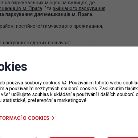
в на паркувальних місцях на вулицях, де
ешканців м. Прага
та
змішаного паркування
на паркування для мешканців м. Прага
.
в районі постійного/тимчасового проживання.
із наступних кодових позначок:
0 днів з метою тимчасового прихистку (до 21
okies
їни – власника візи з метою тимчасового
eb používá soubory cookies 🍪. Používáním tohoto webu souhlas
проїзних документах або на зворотній стороні
ím a používáním nezbytných souborů cookies. Zakliknutím tlačít
 vše" udělujete souhlas k ukládání a používání i dalších souborů
u statistické, preferenční a marketingové.
го або тимчасового проживання на визначеній
ся техпаспортом транспортного засобу
NFORMACÍ O COOKIES
ласника транспортного засобу) або
письмовою
ін має право користуватися транспортним