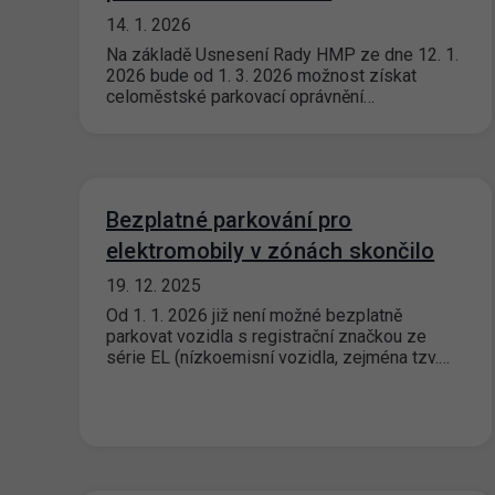
14. 1. 2026
Na základě Usnesení Rady HMP ze dne 12. 1.
2026 bude od 1. 3. 2026 možnost získat
celoměstské parkovací oprávnění…
Bezplatné parkování pro
elektromobily v zónách skončilo
19. 12. 2025
Od 1. 1. 2026 již není možné bezplatně
parkovat vozidla s registrační značkou ze
série EL (nízkoemisní vozidla, zejména tzv.…