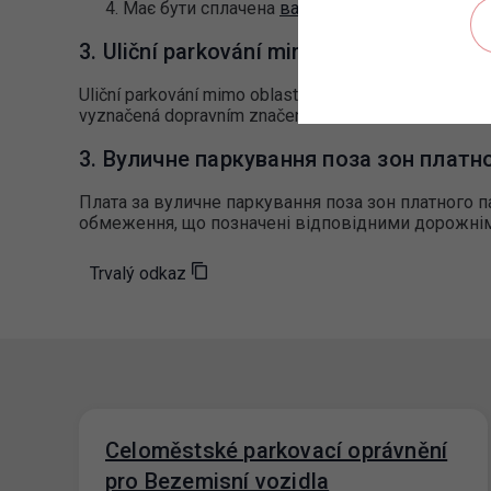
Має бути сплачена
вартість дозволу на парк
3. Uliční parkování mimo zóny placeného
Uliční parkování mimo oblasti zón placeného stání nen
vyznačená dopravním značením.
3. Вуличне паркування поза зон платн
Плата за вуличне паркування поза зон платного п
обмеження, що позначені відповідними дорожні
Trvalý odkaz
Celoměstské parkovací oprávnění
pro Bezemisní vozidla