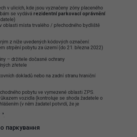
ch v ulicích, kde jsou vyznačeny zóny placeného
obám se vydává
rezidentní parkovací oprávnění
adatele)
v oblasti místa trvalého / přechodného bydliště
terým z níže uvedených kódových označení:
em strpění pobytu za území (do 21. března 2022)
iny – držitele dočasné ochrany
ných zřetele
ovních dokladů nebo na zadní stranu hraniční
řechodného pobytu ve vymezené oblasti ZPS.
růkazem vozidla (kontroluje se shoda žadatele o
lášením (v něm žadatel potvrdí, že je
.
го паркування