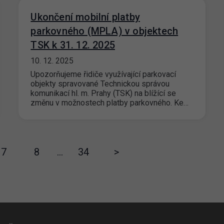
Ukončení mobilní platby
parkovného (MPLA) v objektech
TSK k 31. 12. 2025
10. 12. 2025
Upozorňujeme řidiče využívající parkovací
objekty spravované Technickou správou
komunikací hl. m. Prahy (TSK) na blížící se
změnu v možnostech platby parkovného. Ke…
7
8
…
34
>