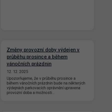
Změny provozní doby výdejen v
průběhu prosince a během
vánočních prázdnin
12. 12. 2025
Upozorňujeme, že v průběhu prosince a
během vánočních prázdnin bude na některých
výdejnách parkovacích oprávnění upravena
provozní doba a možnosti…