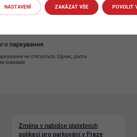
ування
.
NASTAVENÍ
ZAKÁZAT VŠE
POVOLIT 
 stání
í zpoplatněno. Stále však platí dopravní omezení
ого паркування
аркування не стягується. Однак, діють
ми знаками.
Změna v nabídce platebních
aplikací pro parkování v Praze