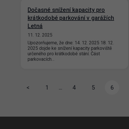
Dočasné snížení kapacity pro
krátkodobé parkování v garážích
Letná
11. 12. 2025
Upozorňujeme, že dne: 14. 12. 2025 18. 12.
2025 dojde ke snížení kapacity parkoviště
určeného pro krátkodobé stání. Část
parkovacích…
<
1
…
4
5
6