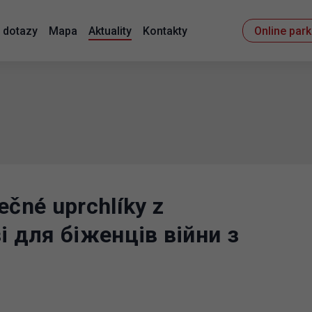
 dotazy
Mapa
Aktuality
Kontakty
Online par
ečné uprchlíky z
зі для біженців війни з