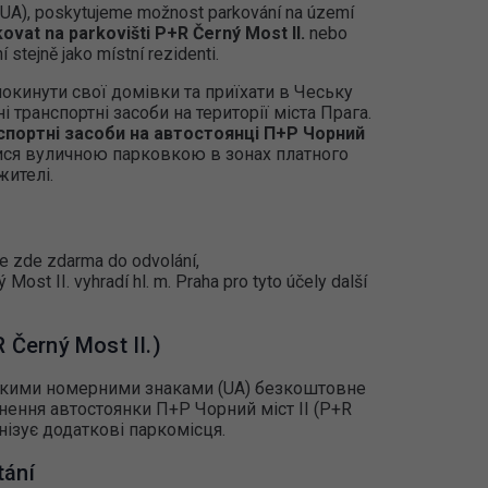
en UA), poskytujeme možnost parkování na území
ovat na parkovišti P+R Černý Most II.
nebo
 stejně jako místní rezidenti.
покинути свої домівки та приїхати в Чеську
 транспортні засоби на території міста Прага.
спортні засоби на автостоянці П+Р Чорний
ися вуличною парковкою в зонах платного
жителі.
je zde zdarma do odvolání,
Most II. vyhradí hl. m. Praha pro tyto účely další
 Černý Most II.)
ськими номерними знаками (UA) безкоштовне
нення автостоянки П+Р Чорний міст ІІ (P+R
анізує додаткові паркомісця.
tání