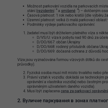
Možnost parkování vozidla na parkovacích míste
stání (
rezidentní
a
smíšené
) – dotčeným os
Časová platnost: 1 rok nebo kratší (dle výběru ž
Územní platnost: velká či malá parkovací oblast 
Podmínky výdeje parkovacího oprávnění:
žadatel musí být držitelem platného víza s něk
D/VS/U: víza k pobytu nad 90 dnů za účel
D/DO/667: občan Ukrajiny
D/DO/668: rodinný příslušník občana Ukraj
D/DO/669: dočasná ochrana z důvodů hod
Víza jsou vyznačována formou vízových štítků do cest
průvodky).
Fyzická osoba musí mít místo trvalého nebo p
Právní vztah k vozidlu: dokládá se technickým p
oprávnění a vlastníka vozidla) nebo čestným proh
oprávněným uživatelem daného vozidla).
Musí být zaplacena
cena za parkovací oprávnění
2. Вуличне паркування в зонах платно