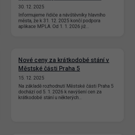
30. 12. 2025
Informujeme řidiče a návštěvníky hlavního
města, že k 31. 12. 2025 končí podpora
aplikace MPLA. Od 1. 1. 2026 již…
Nové ceny za krátkodobé stání v
Městské části Praha 5
15. 12. 2025
Na základě rozhodnutí Městské části Praha 5
dochází od 5. 1. 2026 k navýšení cen za
krátkodobé stání u některých…