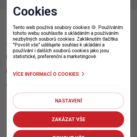
Cookies
Mohlo by vás zajímat
Tento web používá soubory cookies 🍪. Používáním
tohoto webu souhlasíte s ukládáním a používáním
nezbytných souborů cookies. Zakliknutím tlačítka
Jaké zóny placeného stání existují?
"Povolit vše" udělujete souhlas k ukládání a
používání i dalších souborů cookies jako jsou
statistické, preferenční a marketingové.
Kde můžu parkovat bez omezení s průkazem ZTP?
Kde najdu výdejny parkovacích oprávnění?
VÍCE INFORMACÍ O COOKIES
Co jsou záchytná parkoviště P+R?
NASTAVENÍ
ZAKÁZAT VŠE