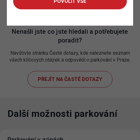
POVOLIT VŠE
Nenašli jste co jste hledali a potřebujete
poradit?
Navštivte stránku Časté dotazy, kde naleznete seznam
všech klíčových otázek a odpovědí o parkování v Praze.
PŘEJÍT NA ČASTÉ DOTAZY
Další možnosti parkování
Parkování v zónách