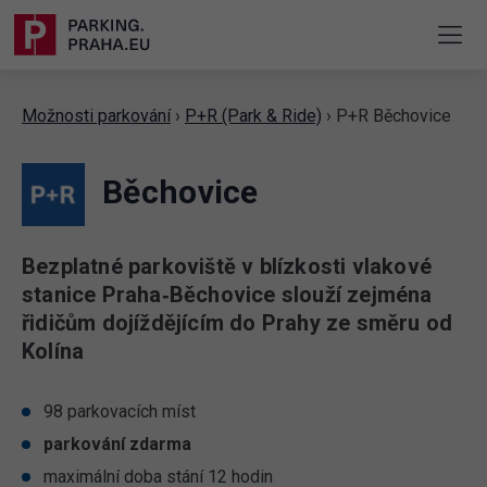
Možnosti parkování
›
P+R (Park & Ride)
›
P+R Běchovice
Běchovice
Bezplatné parkoviště v blízkosti vlakové
stanice Praha‑Běchovice slouží zejména
řidičům dojíždějícím do Prahy ze směru od
Kolína
98 parkovacích míst
parkování zdarma
maximální doba stání 12 hodin